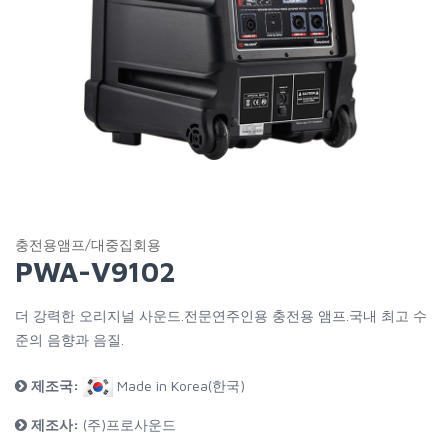
충전용앰프/대중집회용
PWA-V9102
더 강력한 오리지널 사운드.전문연주인용 충전용 앰프.국내 최고 수
준의 음향과 음질.
제조국:
Made in Korea(한국)
제조사:
(주)프로사운드