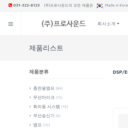
031-322-6123
(주)프로사운드의모든제품은
MadeinKor
회사소개
제품리스트
제품분류
DSP/
충전용앰프
(84)
매장용
무선마이크
(15)
교육장용
200MHz
회의용시스템
(16)
대중집회용
900MHz
Conference
무선송신기
(9)
전문연주인용
GooseNeck
VHF200MHz
앰프
(10)