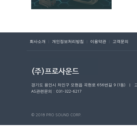
회사소개
|
개인정보처리방침
|
이용약관
|
고객문의
경기도용인시처인구모현읍곡현로656번길9(1동)|고객안내
AS관련문의:031-322-6217
©2018PROSOUNDCORP.