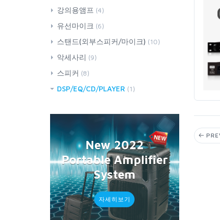
외부스피커버스킹용
VHF900MHz
200Watt
강의용앰프
(4)
선거용/대중집회용
300~400Watt
유선마이크
(6)
100Watt
스탠드(외부스피커/마이크)
(10)
외부스피커스탠드
악세사리
(9)
마이크스탠드
앰프/스피커보호가방
스피커
(8)
RFModule
패션스피커
DSP/EQ/CD/PLAYER
(1)
HeadSet
PRE
New2022
PortableAmplifier
System
자세히보기