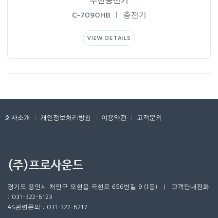
무선송신기
C-7090HBㅣ충전기
VIEWDETAILS
회사소개
|
개인정보처리방침
|
이용약관
|
고객문의
경기도용인시처인구모현읍곡현로656번길9(1동)|고객안내전화
:031-322-6123
AS관련문의:031-322-6217