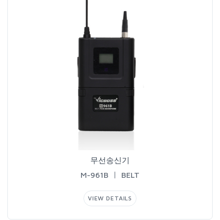
무선송신기
M-961BㅣBELT
VIEWDETAILS