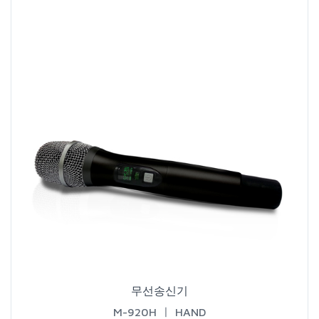
무선송신기
M-920HㅣHAND