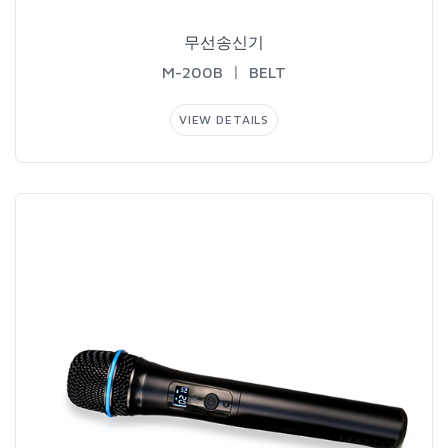
무선송신기
M-200BㅣBELT
VIEWDETAILS