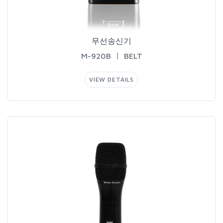
무선송신기
M-920BㅣBELT
VIEWDETAILS