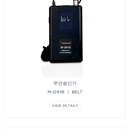
무선송신기
M-D91BㅣBELT
VIEWDETAILS